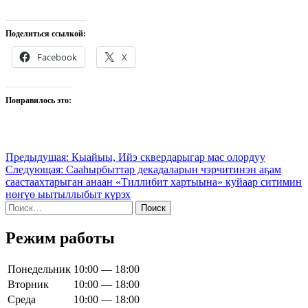
Поделиться ссылкой:
Facebook
X
Понравилось это:
Навигация
Предыдущая:
Кыайыы, Ийэ сквердарыгар мас олордуу
Следующая:
Сааһырбыттар декадаларын чэрчитинэн аҕам
по
саастаахтарыган анаан «Тиллибит хартыына» куйаар ситимин
записям
нөҥүө ыытыллыбыт күрэх
Найти:
Режим работы
Понедельник
10:00 — 18:00
Вторник
10:00 — 18:00
Среда
10:00 — 18:00