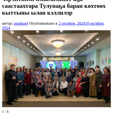
саастаахтара Тулунаҕа баран көхтөөх
кыттыны ылан кэллилэр
автор:
usunkuel
Опубликовано в
2 октября, 2024
10 октября,
2024
1 / 6