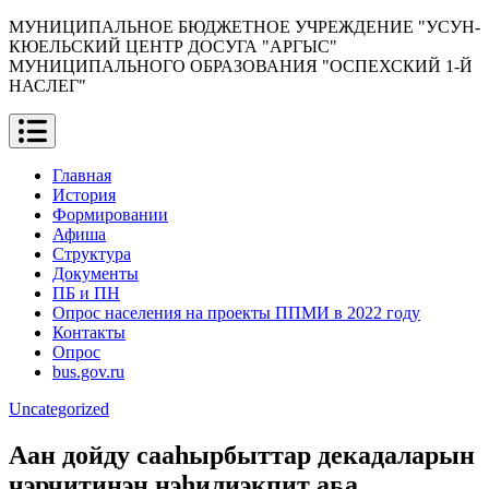
Перейти
МУНИЦИПАЛЬНОЕ БЮДЖЕТНОЕ УЧРЕЖДЕНИЕ "УСУН-
к
КЮЕЛЬСКИЙ ЦЕНТР ДОСУГА "АРГЫС"
содержимому
МУНИЦИПАЛЬНОГО ОБРАЗОВАНИЯ "ОСПЕХСКИЙ 1-Й
НАСЛЕГ"
Главная
История
Формировании
Афиша
Структура
Документы
ПБ и ПН
Опрос населения на проекты ППМИ в 2022 году
Контакты
Опрос
bus.gov.ru
Uncategorized
Аан дойду сааһырбыттар декадаларын
чэрчитинэн нэһилиэкпит аҕа