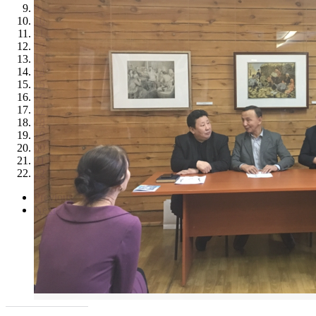
9
10
11
12
13
14
15
16
17
18
19
20
21
22
Previous
Next