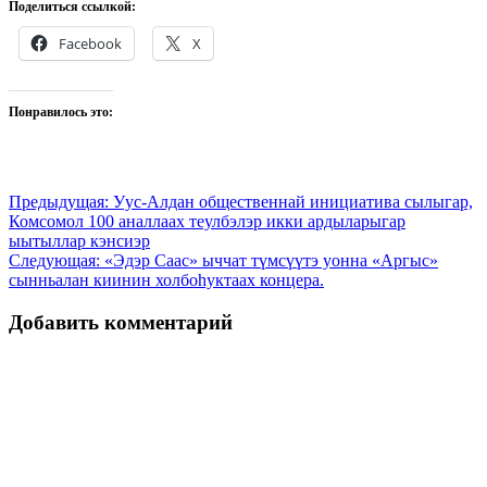
Поделиться ссылкой:
Facebook
X
Понравилось это:
Навигация
Предыдущая:
Уус-Алдан общественнай инициатива сылыгар,
Комсомол 100 аналлаах теулбэлэр икки ардыларыгар
по
ыытыллар кэнсиэр
записям
Следующая:
«Эдэр Саас» ыччат түмсүүтэ уонна «Аргыс»
сынньалан киинин холбоһуктаах концера.
Добавить комментарий