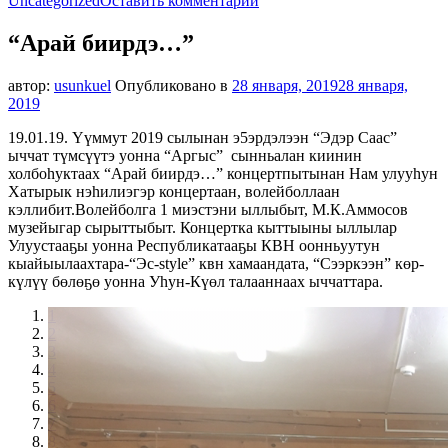
Uncategorized
Оставить комментарий
“Арай
биирдэ…”
“Арай биирдэ…”
автор:
usunkuel
Опубликовано в
28 января, 2019
28 января,
2019
19.01.19. Үүммут 2019 сылынан э5эрдэлээн “Эдэр Саас”
ыччат түмсүүтэ уонна “Аргыс” сынньалан киинин
холбоһуктаах “Арай биирдэ…” концертпытынан Нам улууһун
Хатырык нэһилиэгэр концертаан, волейболлаан
кэллибит.Волейболга 1 миэстэни ыллыбыт, М.К.Аммосов
музейыгар сырыттыбыт. Концертка кыттыыны ыллылар
Улуустааҕы уонна Республикатааҕы КВН оонньуутун
кыайыылаахтара-“Эс-style” квн хамаандата, “Сээркээн” көр-
күлүү бөлөҕө уонна Уһун-Күөл талааннаах ыччаттара.
1
2
3
4
5
6
7
8