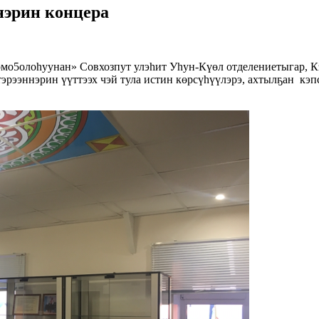
нэрин концера
Сомо5олоһуунан» Совхозпут улэһит Уһун-Күөл отделениетыгар, 
рээннэрин үүттээх чэй тула истин көрсүһүүлэрэ, ахтылҕан кэпс