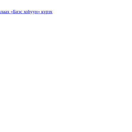
лаах «Биэс хоһуун» күрэх