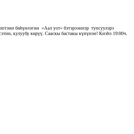
Кэптэни бөһүөлэгин «Аал уот» бэтэрээннэр тупсуулэрэ
этии, кулуубу көрүү. Сааскы бастакы күнүнэн! Киэһэ 19:00ч.