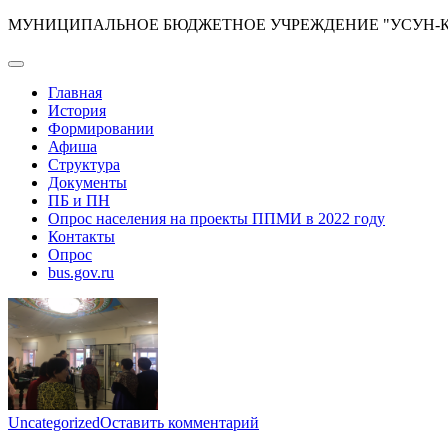
Перейти
МУНИЦИПАЛЬНОЕ БЮДЖЕТНОЕ УЧРЕЖДЕНИЕ "УСУН-КЮ
к
содержимому
Главная
История
Формировании
Афиша
Структура
Документы
ПБ и ПН
Опрос населения на проекты ППМИ в 2022 году
Контакты
Опрос
bus.gov.ru
к
Uncategorized
Оставить комментарий
Кэптэни