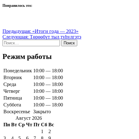
Понравилось это:
Навигация
Предыдущая:
«Итоги года — 2023»
Следующая:
Төрөөбүт тыл түһүлгэтэ
по
Найти:
записям
Режим работы
Понедельник
10:00 — 18:00
Вторник
10:00 — 18:00
Среда
10:00 — 18:00
Четверг
10:00 — 18:00
Пятница
10:00 — 18:00
Суббота
10:00 — 18:00
Воскресенье
Закрыто
Август 2026
Пн
Вт
Ср
Чт
Пт
Сб
Вс
1
2
3
4
5
6
7
8
9