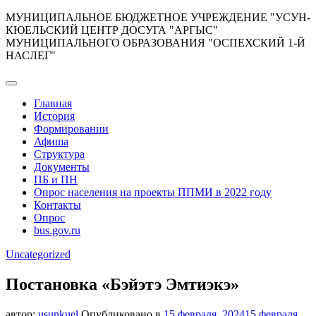
Перейти
МУНИЦИПАЛЬНОЕ БЮДЖЕТНОЕ УЧРЕЖДЕНИЕ "УСУН-
к
КЮЕЛЬСКИЙ ЦЕНТР ДОСУГА "АРГЫС"
содержимому
МУНИЦИПАЛЬНОГО ОБРАЗОВАНИЯ "ОСПЕХСКИЙ 1-Й
НАСЛЕГ"
Главная
История
Формировании
Афиша
Структура
Документы
ПБ и ПН
Опрос населения на проекты ППМИ в 2022 году
Контакты
Опрос
bus.gov.ru
Uncategorized
Постановка «Бэйэтэ Эмтиэкэ»
автор:
usunkuel
Опубликовано в
15 февраля, 2024
15 февраля,