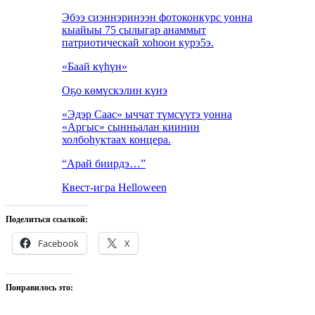
Эбээ сиэннэринээн фотоконкурс уонна
кыайыы 75 сылыгар анаммыт
патриотическай хоhоон курэ5э.
«Баай күһүн»
Оҕо көмүскэлин күнэ
«Эдэр Саас» ыччат түмсүүтэ уонна
«Аргыс» сынньалан киинин
холбоһуктаах концера.
“Арай биирдэ…”
Квест-игра Helloween
Поделиться ссылкой:
Facebook
X
Понравилось это: