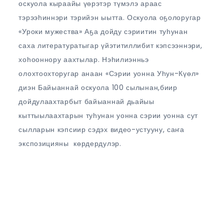
оскуола кыраайы үөрэтэр түмэлэ араас
тэрээһиннэри тэрийэн ыытта. Оскуола оҕолоругар
«Уроки мужества» Аҕа дойду сэриитин туһунан
саха литературатыгар үйэтитиллибит кэпсээннэри,
хоһооннору аахтылар. Нэһилиэнньэ
олохтоохторугар анаан «Сэрии уонна Уһун-Күөл»
диэн Байыаннай оскуола 100 сылынан,биир
дойдулаахтарбыт байыаннай дьайыы
кыттыылаахтарын туһунан уонна сэрии уонна сут
сылларын кэпсиир сэдэх видео-устууну, саҥа
экспозицияны көрдердулэр.