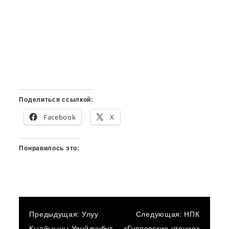
Поделиться ссылкой:
Facebook
X
Понравилось это:
Навигация
Предыдущая:
Улуу
Следующая:
НПК
Кыайыыны Уруйдуубут
«Гуляевские чтение»