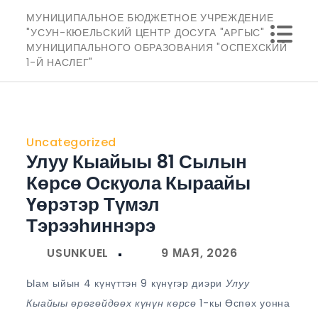
Перейти
МУНИЦИПАЛЬНОЕ БЮДЖЕТНОЕ УЧРЕЖДЕНИЕ
к
"УСУН-КЮЕЛЬСКИЙ ЦЕНТР ДОСУГА "АРГЫС"
МУНИЦИПАЛЬНОГО ОБРАЗОВАНИЯ "ОСПЕХСКИЙ
содержимому
1-Й НАСЛЕГ"
Uncategorized
Улуу Кыайыы 81 Сылын
Көрсө Оскуола Кыраайы
Үөрэтэр Түмэл
Тэрээһиннэрэ
Ыам ыйын 4 күнүттэн 9 күнүгэр диэри
Улуу
Кыайыы өрөгөйдөөх күнүн көрсө
1-кы Өспөх уонна