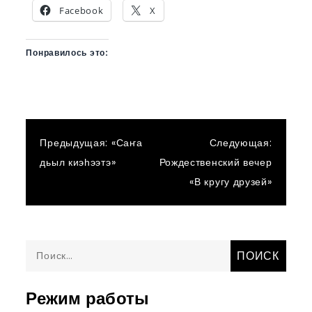
Facebook
X
Понравилось это:
Навигация
Предыдущая:
«Саҥа
Следующая:
дьыл киэһээтэ»
Рождественский вечер
по
«В кругу друзей»
записям
Найти:
Режим работы