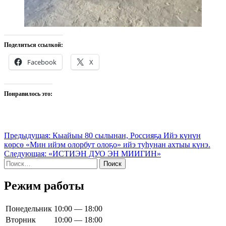
Поделиться ссылкой:
Facebook
X
Понравилось это:
Навигация
Предыдущая:
Кыайыы 80 сылынан, Россияҕа Ийэ күнүн
көрсө «Мин ийэм олорбут олоҕо» ийэ туһунан ахтыы күнэ.
по
Следующая:
«ИСТИЭН ДУО ЭН МИИГИН»
записям
Найти:
Режим работы
Понедельник
10:00 — 18:00
Вторник
10:00 — 18:00