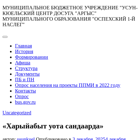
Перейти
МУНИЦИПАЛЬНОЕ БЮДЖЕТНОЕ УЧРЕЖДЕНИЕ "УСУН-
к
КЮЕЛЬСКИЙ ЦЕНТР ДОСУГА "АРГЫС"
содержимому
МУНИЦИПАЛЬНОГО ОБРАЗОВАНИЯ "ОСПЕХСКИЙ 1-Й
НАСЛЕГ"
Главная
История
Формировании
Афиша
Структура
Документы
ПБ и ПН
Опрос населения на проекты ППМИ в 2022 году
Контакты
Опрос
bus.gov.ru
Uncategorized
«Харыйабыт уота сандаарда»
автор:
usunkuel
Опубликовано в
3 декабря, 2025
4 декабря,