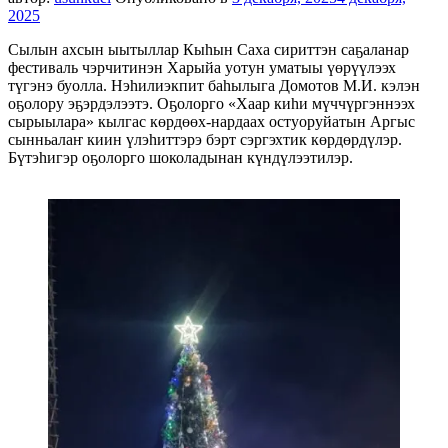
2025
Сылын ахсын ыытыллар Кыһын Саха сириттэн саҕаланар
фестиваль чэрчитинэн Харыйа уотун уматыы үөрүүлээх
түгэнэ буолла. Нэһилиэкпит баһылыга Домотов М.И. кэлэн
оҕолору эҕэрдэлээтэ. Оҕолорго «Хаар киһи мүччүргэннээх
сырыылара» кылгас көрдөөх-нардаах остуоруйатын Аргыс
сынньалаҥ киин үлэһиттэрэ бэрт сэргэхтик көрдөрдүлэр.
Бүтэһигэр оҕолорго шоколадынан күндүлээтилэр.