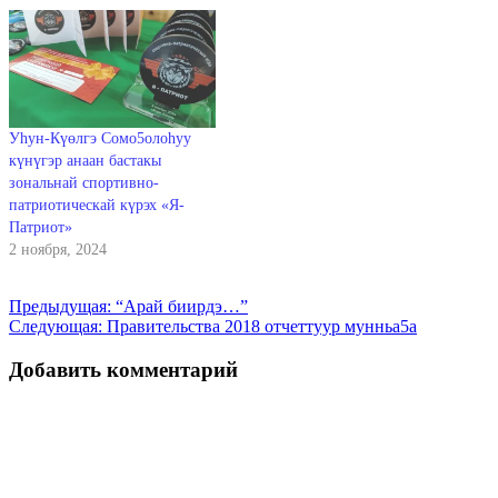
Уһун-Күөлгэ Сомо5олоһуу
күнүгэр анаан бастакы
зональнай спортивно-
патриотическай күрэх «Я-
Патриот»
2 ноября, 2024
Навигация
Предыдущая:
“Арай биирдэ…”
Следующая:
Правительства 2018 отчеттуур мунньа5а
по
записям
Добавить комментарий