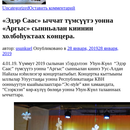
к
Uncategorized
Оставить комментарий
«Эдэр
Саас»
«Эдэр Саас» ыччат түмсүүтэ уонна
ыччат
«Аргыс» сынньалан киинин
түмсүүтэ
уонна
холбоһуктаах концера.
«Аргыс»
сынньалан
автор:
usunkuel
Опубликовано в
28 января, 2019
28 января,
киинин
2019
холбоһуктаах
концера.
4.01.19. Үүммут 2019 сылынан э5эрдэлээн Уһун-Күөл “Эдэр
Саас” түмсүүтэ уонна “Аргыс” сынньалан киинэ Уус-Алдан
Найахы нэһилиэгэр концертаатыбыт. Концертка кыттыыны
ыллылар Улуустааҕы уонна Республикатааҕы КВН
оонньуутун кыайыылаахтара-“Эс-style” квн хамаандата,
“Сээркээн” көр-күлүү бөлөҕө уонна Уһун-Күөл талааннаах
ыччаттара.