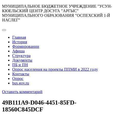
Перейти
МУНИЦИПАЛЬНОЕ БЮДЖЕТНОЕ УЧРЕЖДЕНИЕ "УСУН-
к
КЮЕЛЬСКИЙ ЦЕНТР ДОСУГА "АРГЫС"
содержимому
МУНИЦИПАЛЬНОГО ОБРАЗОВАНИЯ "ОСПЕХСКИЙ 1-Й
НАСЛЕГ"
Главная
История
Формировании
Афиша
Структура
Документы
ПБ и ПН
Опрос населения на проекты ППМИ в 2022 году
Контакты
Опрос
bus.gov.ru
к
Оставить комментарий
49B111A9-
D046-
49B111A9-D046-4451-85FD-
4451-
18560C845DCF
85FD-