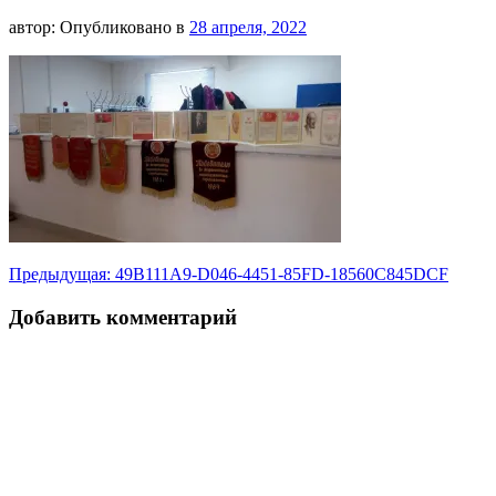
18560C845DCF
автор:
Опубликовано в
28 апреля, 2022
Навигация
Предыдущая:
49B111A9-D046-4451-85FD-18560C845DCF
по
Добавить комментарий
записям