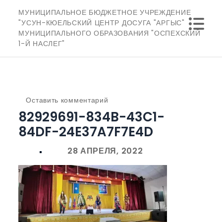
Перейти
МУНИЦИПАЛЬНОЕ БЮДЖЕТНОЕ УЧРЕЖДЕНИЕ
к
"УСУН-КЮЕЛЬСКИЙ ЦЕНТР ДОСУГА "АРГЫС"
МУНИЦИПАЛЬНОГО ОБРАЗОВАНИЯ "ОСПЕХСКИЙ
содержимому
1-Й НАСЛЕГ"
к
Оставить комментарий
82929691-834B-43C1-
82929691-
834B-
84DF-24E37A7F7E4D
43C1-
84DF-
24E37A7F7E4D