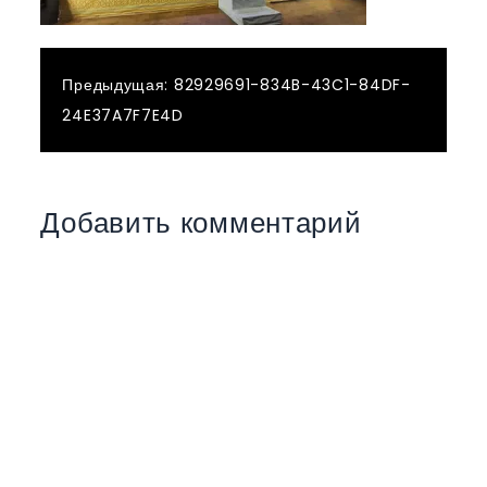
Навигация
Предыдущая:
82929691-834B-43C1-84DF-
24E37A7F7E4D
по
записям
Добавить комментарий