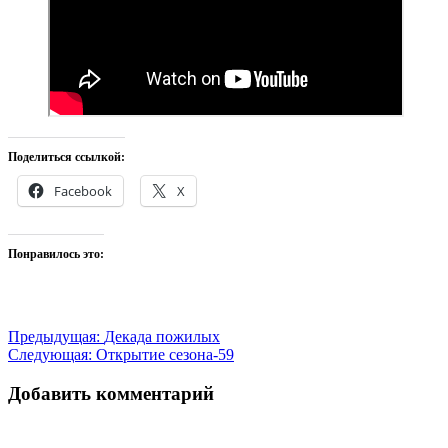
Поделиться ссылкой:
Facebook
X
Понравилось это:
Навигация
Предыдущая:
Декада пожилых
Следующая:
Открытие сезона-59
по
записям
Добавить комментарий