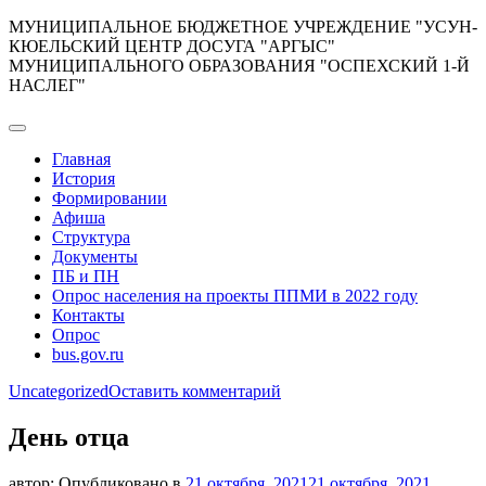
Перейти
МУНИЦИПАЛЬНОЕ БЮДЖЕТНОЕ УЧРЕЖДЕНИЕ "УСУН-
к
КЮЕЛЬСКИЙ ЦЕНТР ДОСУГА "АРГЫС"
содержимому
МУНИЦИПАЛЬНОГО ОБРАЗОВАНИЯ "ОСПЕХСКИЙ 1-Й
НАСЛЕГ"
Главная
История
Формировании
Афиша
Структура
Документы
ПБ и ПН
Опрос населения на проекты ППМИ в 2022 году
Контакты
Опрос
bus.gov.ru
к
Uncategorized
Оставить комментарий
День
отца
День отца
автор:
Опубликовано в
21 октября, 2021
21 октября, 2021