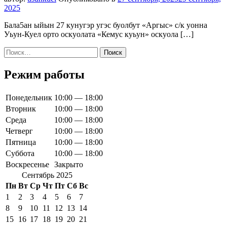
2025
Бала5ан ыйын 27 кунугэр угэс буолбут «Аргыс» с/к уонна
Уьун-Куел орто оскуолата «Кемус куьун» оскуола […]
Найти:
Режим работы
Понедельник
10:00 — 18:00
Вторник
10:00 — 18:00
Среда
10:00 — 18:00
Четверг
10:00 — 18:00
Пятница
10:00 — 18:00
Суббота
10:00 — 18:00
Воскресенье
Закрыто
Сентябрь 2025
Пн
Вт
Ср
Чт
Пт
Сб
Вс
1
2
3
4
5
6
7
8
9
10
11
12
13
14
15
16
17
18
19
20
21