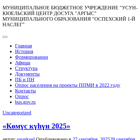
Перейти
МУНИЦИПАЛЬНОЕ БЮДЖЕТНОЕ УЧРЕЖДЕНИЕ "УСУН-
к
КЮЕЛЬСКИЙ ЦЕНТР ДОСУГА "АРГЫС"
содержимому
МУНИЦИПАЛЬНОГО ОБРАЗОВАНИЯ "ОСПЕХСКИЙ 1-Й
НАСЛЕГ"
Главная
История
Формировании
Афиша
Структура
Документы
ПБ и ПН
Опрос населения на проекты ППМИ в 2022 году
Контакты
Опрос
bus.gov.ru
Uncategorized
«Көмүс күһүн 2025»
автор:
usunkuel
Опубликовано в
27 сентября, 2025
29 сентября,